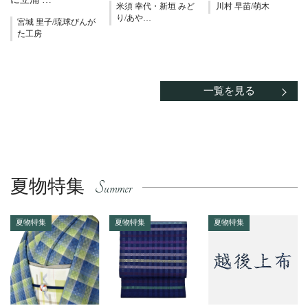
米須 幸代・新垣 みど
川村 早苗/萌木
り/あや…
宮城 里子/琉球びんが
た工房
一覧を見る
夏物特集
夏物特集
夏物特集
夏物特集