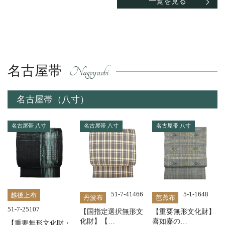
一覧を見る
名古屋帯
名古屋帯（八寸）
名古屋帯 八寸
名古屋帯 八寸
名古屋帯 八寸
51-7-41466
5-1-1648
越後上布
丹波布
芭蕉布
51-7-25107
【国指定選択無形文
【重要無形文化財】
化財】【…
喜如嘉の…
【重要無形文化財・