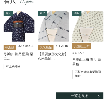
着尺
着尺
着尺
着尺
52-6-85611
5-4-2348
八重山上布
弓浜絣
久米島紬
5-4-2276
弓浜絣 着尺 藍染 栗
【重要無形文化財】
に…
久米島紬…
八重山上布 着尺 白
茶色…
村上絣織物
石垣市織物事業協同
組合
一覧を見る