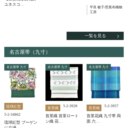
ユネスコ…
平良 敏子/芭蕉布織物
工房
一覧を見る
名古屋帯（九寸）
名古屋帯 九寸
名古屋帯 九寸
名古屋帯 九寸
5-2-3928
5-2-3957
琉球紅型
首里織
首里織
5-2-34862
首里織 首里ロート
首里花織 九寸帯 両
ン織 花…
面 六…
琉球紅型 ブーゲン
に立涌 …