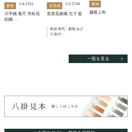
5-4-2352
5-2-3744
夏物
夏物
首里織
越後上布
川平織 着尺 市松花
首里花倉織 九寸 藍
絽織 …
米須 幸代・新垣 みど
り/あや…
一覧を見る