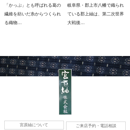
「かっぷ」とも呼ばれる葛の
岐阜県・郡上市八幡で織られ
繊維を紡いだ糸からつくられ
ている郡上紬は、第二次世界
る織物…
大戦後…
宮原紬について
ご来店予約・電話相談