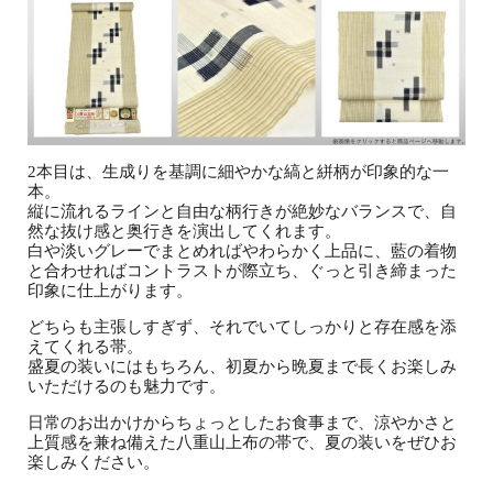
2本目は、生成りを基調に細やかな縞と絣柄が印象的な一
本。
縦に流れるラインと自由な柄行きが絶妙なバランスで、自
然な抜け感と奥行きを演出してくれます。
白や淡いグレーでまとめればやわらかく上品に、藍の着物
と合わせればコントラストが際立ち、ぐっと引き締まった
印象に仕上がります。
どちらも主張しすぎず、それでいてしっかりと存在感を添
えてくれる帯。
盛夏の装いにはもちろん、初夏から晩夏まで長くお楽しみ
いただけるのも魅力です。
日常のお出かけからちょっとしたお食事まで、涼やかさと
上質感を兼ね備えた八重山上布の帯で、夏の装いをぜひお
楽しみください。