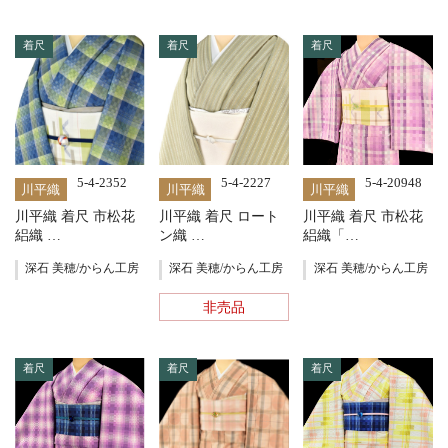
着尺
着尺
着尺
5-4-2352
5-4-2227
5-4-20948
川平織
川平織
川平織
川平織 着尺 市松花
川平織 着尺 ロート
川平織 着尺 市松花
絽織 …
ン織 …
絽織「…
深石 美穂/からん工房
深石 美穂/からん工房
深石 美穂/からん工房
非売品
着尺
着尺
着尺