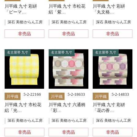
川平織 九寸 彩絣
川平織 九寸 市松花
川平織 九寸 彩絣
「ビーマ…
絽「紫…
「丸文格…
深石 美穂/からん工房
深石 美穂/からん工房
深石 美穂/からん工房
非売品
非売品
非売品
名古屋帯 九寸
名古屋帯 九寸
名古屋帯 九寸
5-2-22166
5-2-18633
5-2-14833
川平織
川平織
川平織
川平織 九寸 市松花
川平織 九寸 六通柄
川平織 九寸 彩絣
絽「光…
「彩…
「花の香…
深石 美穂/からん工房
深石 美穂/からん工房
深石 美穂/からん工房
非売品
非売品
非売品