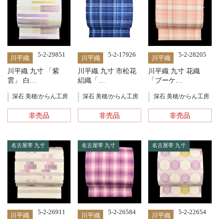
5-2-29851
5-2-17926
5-2-28205
川平織
川平織
川平織
川平織 九寸 「紫
川平織 九寸 市松花
川平織 九寸 花織
雲」 白…
絽織「…
「ブーケ…
深石 美穂/からん工房
深石 美穂/からん工房
深石 美穂/からん工房
非売品
非売品
非売品
名古屋帯 九寸
名古屋帯 九寸
名古屋帯 九寸
5-2-26911
5-2-26584
5-2-22654
川平織
川平織
川平織