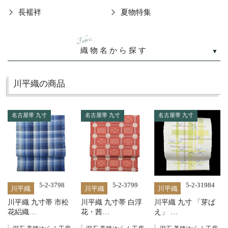
長襦袢
夏物特集
Fabric
織物名から探す
川平織の商品
名古屋帯 九寸
名古屋帯 九寸
名古屋帯 九寸
5-2-3798
5-2-3799
5-2-31984
川平織
川平織
川平織
川平織 九寸帯 市松
川平織 九寸帯 白浮
川平織 九寸 「芽ば
花絽織…
花・茜…
え」 …