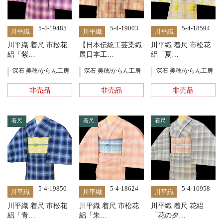
5-4-19485
5-4-19003
5-4-18594
川平織
川平織
川平織
川平織 着尺 市松花
【日本伝統工芸染織
川平織 着尺 市松花
絽「紫…
展日本工…
絽「夏…
深石 美穂/からん工房
深石 美穂/からん工房
深石 美穂/からん工房
非売品
非売品
非売品
着尺
着尺
着尺
5-4-19850
5-4-18624
5-4-16958
川平織
川平織
川平織
川平織 着尺 市松花
川平織 着尺 市松花
川平織 着尺 花絽
絽「青…
絽「朱…
「花の夕…