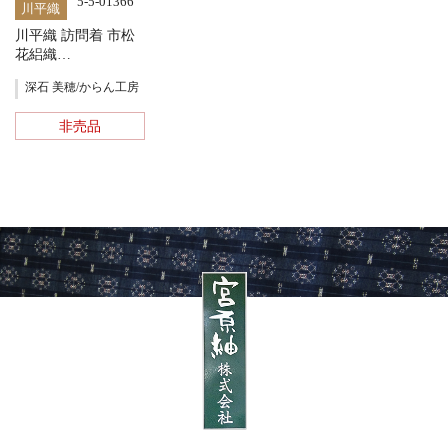
5-5-01366
川平織
川平織 訪問着 市松
花絽織…
深石 美穂/からん工房
非売品