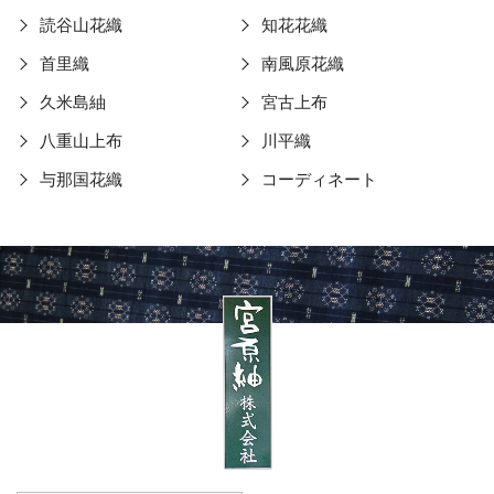
読谷山花織
知花花織
首里織
南風原花織
久米島紬
宮古上布
八重山上布
川平織
与那国花織
コーディネート