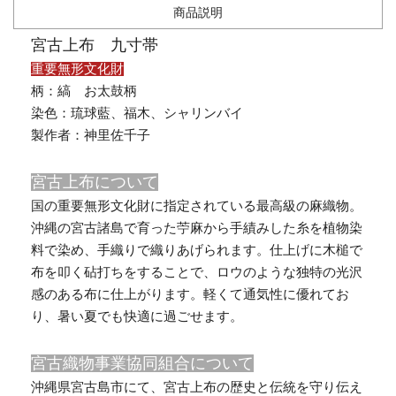
商品説明
宮古上布 九寸帯
重要無形文化財
柄：縞 お太鼓柄
染色：琉球藍、福木、シャリンバイ
製作者：神里佐千子
宮古上布について
国の重要無形文化財に指定されている最高級の麻織物。
沖縄の宮古諸島で育った苧麻から手績みした糸を植物染
料で染め、手織りで織りあげられます。仕上げに木槌で
布を叩く砧打ちをすることで、ロウのような独特の光沢
感のある布に仕上がります。軽くて通気性に優れてお
り、暑い夏でも快適に過ごせます。
宮古織物事業協同組合について
沖縄県宮古島市にて、宮古上布の歴史と伝統を守り伝え