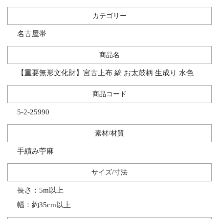
カテゴリー
名古屋帯
商品名
【重要無形文化財】宮古上布 縞 お太鼓柄 生成り 水色
商品コード
5-2-25990
素材/材質
手績み苧麻
サイズ/寸法
長さ：5m以上
幅：約35cm以上