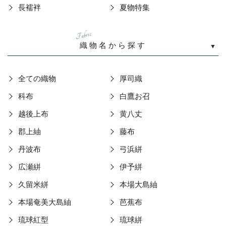
長襦袢
夏物特集
Fabric
織物名から探す
全ての織物
厚司織
科布
白鷹お召
越後上布
黄八丈
郡上紬
藤布
丹波布
弓浜絣
広瀬絣
伊予絣
久留米絣
本場大島紬
本場奄美大島紬
芭蕉布
琉球紅型
琉球絣