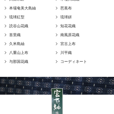
本場奄美大島紬
芭蕉布
琉球紅型
琉球絣
読谷山花織
知花花織
首里織
南風原花織
久米島紬
宮古上布
八重山上布
川平織
与那国花織
コーディネート