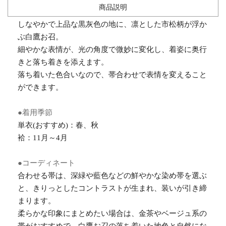
商品説明
しなやかで上品な黒灰色の地に、凛とした市松柄が浮か
ぶ白鷹お召。
細やかな表情が、光の角度で微妙に変化し、着姿に奥行
きと落ち着きを添えます。
落ち着いた色合いなので、帯合わせで表情を変えること
ができます。
●着用季節
単衣(おすすめ)：春、秋
袷：11月～4月
●コーディネート
合わせる帯は、深緑や藍色などの鮮やかな染め帯を選ぶ
と、きりっとしたコントラストが生まれ、装いが引き締
まります。
柔らかな印象にまとめたい場合は、金茶やベージュ系の