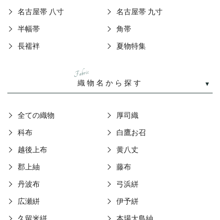
名古屋帯 八寸
名古屋帯 九寸
半幅帯
角帯
長襦袢
夏物特集
Fabric
織物名から探す
全ての織物
厚司織
科布
白鷹お召
越後上布
黄八丈
郡上紬
藤布
丹波布
弓浜絣
広瀬絣
伊予絣
久留米絣
本場大島紬